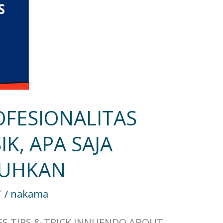
OFESIONALITAS
K, APA SAJA
TUHKAN
T
/
nakama
ES TIPS & TRICK INNUENDO ABOUT